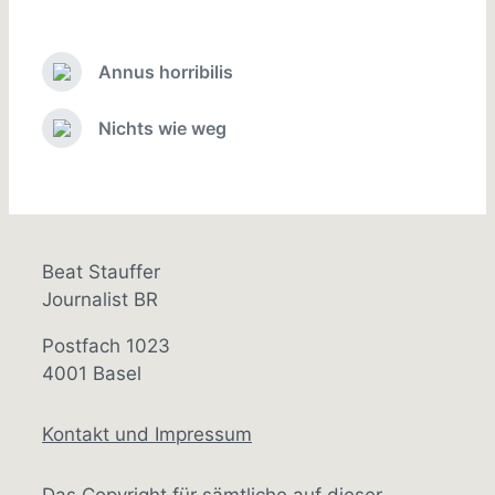
o
t
s
d
t
a
Annus horribilis
e
P
t
d
r
e
i
e
Nichts wie weg
N
v
n
e
i
x
o
t
u
p
s
o
p
s
Beat Stauffer
o
t
Journalist BR
s
:
t
Postfach 1023
:
4001 Basel
Kontakt und Impressum