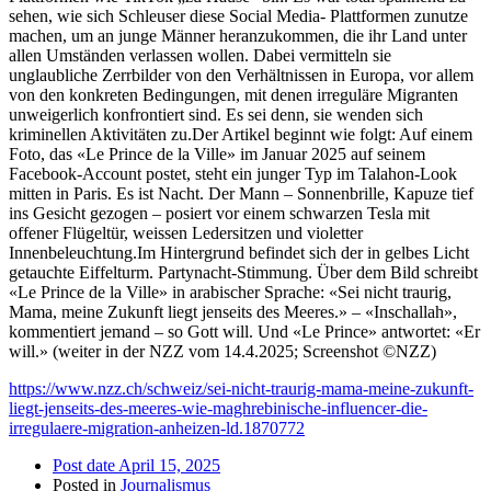
sehen, wie sich Schleuser diese Social Media- Plattformen zunutze
machen, um an junge Männer heranzukommen, die ihr Land unter
allen Umständen verlassen wollen. Dabei vermitteln sie
unglaubliche Zerrbilder von den Verhältnissen in Europa, vor allem
von den konkreten Bedingungen, mit denen irreguläre Migranten
unweigerlich konfrontiert sind. Es sei denn, sie wenden sich
kriminellen Aktivitäten zu.Der Artikel beginnt wie folgt: Auf einem
Foto, das «Le Prince de la Ville» im Januar 2025 auf seinem
Facebook-Account postet, steht ein junger Typ im Talahon-Look
mitten in Paris. Es ist Nacht. Der Mann – Sonnenbrille, Kapuze tief
ins Gesicht gezogen – posiert vor einem schwarzen Tesla mit
offener Flügeltür, weissen Ledersitzen und violetter
Innenbeleuchtung.Im Hintergrund befindet sich der in gelbes Licht
getauchte Eiffelturm. Partynacht-Stimmung. Über dem Bild schreibt
«Le Prince de la Ville» in arabischer Sprache: «Sei nicht traurig,
Mama, meine Zukunft liegt jenseits des Meeres.» – «Inschallah»,
kommentiert jemand – so Gott will. Und «Le Prince» antwortet: «Er
will.» (weiter in der NZZ vom 14.4.2025; Screenshot ©NZZ)
https://www.nzz.ch/schweiz/sei-nicht-traurig-mama-meine-zukunft-
liegt-jenseits-des-meeres-wie-maghrebinische-influencer-die-
irregulaere-migration-anheizen-ld.1870772
Post date
April 15, 2025
Posted in
Journalismus